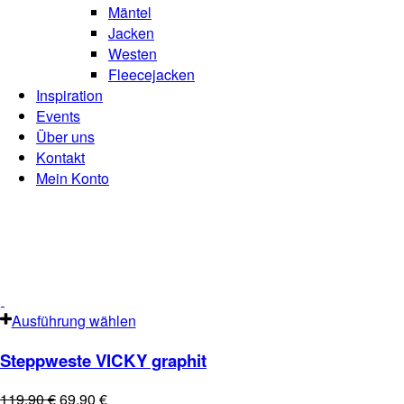
Mäntel
Jacken
Westen
Fleecejacken
Inspiration
Events
Über uns
Kontakt
Mein Konto
Ausführung wählen
Steppweste VICKY graphit
119,90
€
69,90
€