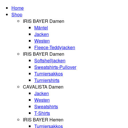
Home
Shop
IRIS BAYER Damen
Mäntel
Jacken
Westen
Fleece-Teddyjacken
IRIS BAYER Damen
Softshelljacken
Sweatshirts-Pullover
Turniersakkos
Turniershirts
CAVALISTA Damen
Jacken
Westen
Sweatshirts
T-Shirts
IRIS BAYER Herren
Turniersakkos