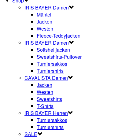
Shop
IRIS BAYER Damen
Mäntel
Jacken
Westen
Fleece-Teddyjacken
IRIS BAYER Damen
Softshelljacken
Sweatshirts-Pullover
Turniersakkos
Turniershirts
CAVALISTA Damen
Jacken
Westen
Sweatshirts
T-Shirts
IRIS BAYER Herren
Turniersakkos
Turniershirts
SALE