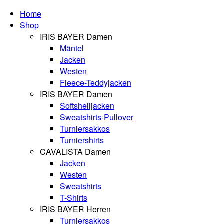
Home
Shop
IRIS BAYER Damen
Mäntel
Jacken
Westen
Fleece-Teddyjacken
IRIS BAYER Damen
Softshelljacken
Sweatshirts-Pullover
Turniersakkos
Turniershirts
CAVALISTA Damen
Jacken
Westen
Sweatshirts
T-Shirts
IRIS BAYER Herren
Turniersakkos