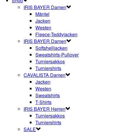
Shop
IRIS BAYER Damen
Mäntel
Jacken
Westen
Fleece-Teddyjacken
IRIS BAYER Damen
Softshelljacken
Sweatshirts-Pullover
Turniersakkos
Turniershirts
CAVALISTA Damen
Jacken
Westen
Sweatshirts
T-Shirts
IRIS BAYER Herren
Turniersakkos
Turniershirts
SALE