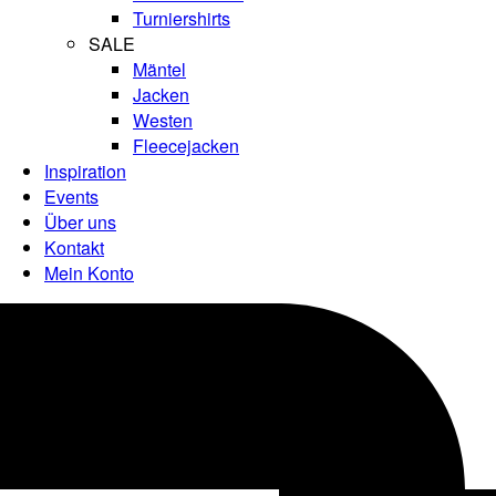
Turniershirts
SALE
Mäntel
Jacken
Westen
Fleecejacken
Inspiration
Events
Über uns
Kontakt
Mein Konto