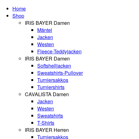
Home
Shop
IRIS BAYER Damen
Mäntel
Jacken
Westen
Fleece-Teddyjacken
IRIS BAYER Damen
Softshelljacken
Sweatshirts-Pullover
Turniersakkos
Turniershirts
CAVALISTA Damen
Jacken
Westen
Sweatshirts
T-Shirts
IRIS BAYER Herren
Turniersakkos