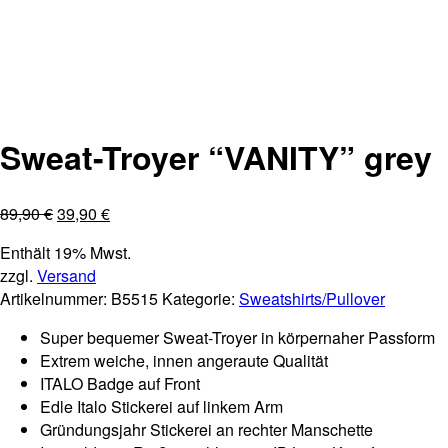
SALE 55,6% !!-Nur noch Gr.M
Sweat-Troyer “VANITY” grey
89,90
€
39,90
€
Enthält 19% Mwst.
zzgl.
Versand
Artikelnummer:
B5515
Kategorie:
Sweatshirts/Pullover
Super bequemer Sweat-Troyer in körpernaher Passform
Extrem weiche,
innen angeraute Qualität
ITALO Badge auf Front
Edle Italo Stickerei auf linkem Arm
Gründungsjahr Stickerei an rechter Manschette