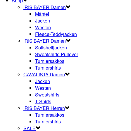
Shop
IRIS BAYER Damen
Mäntel
Jacken
Westen
Fleece-Teddyjacken
IRIS BAYER Damen
Softshelljacken
Sweatshirts-Pullover
Turniersakkos
Turniershirts
CAVALISTA Damen
Jacken
Westen
Sweatshirts
T-Shirts
IRIS BAYER Herren
Turniersakkos
Turniershirts
SALE