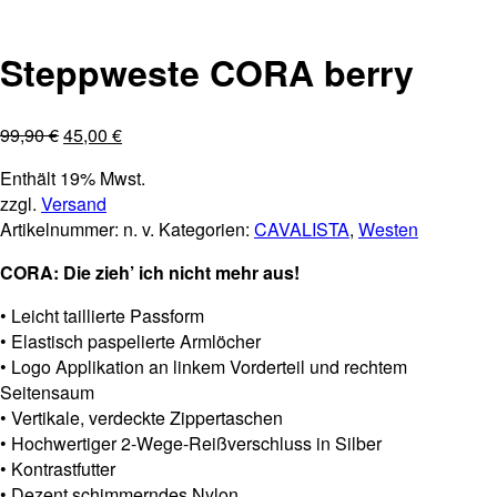
SALE 55%
Steppweste CORA berry
99,90
€
45,00
€
Enthält 19% Mwst.
zzgl.
Versand
Artikelnummer:
n. v.
Kategorien:
CAVALISTA
,
Westen
CORA: Die zieh’ ich nicht mehr aus!
• Leicht taillierte Passform
• Elastisch paspelierte Armlöcher
• Logo Applikation an linkem Vorderteil und rechtem
Seitensaum
• Vertikale, verdeckte Zippertaschen
• Hochwertiger 2-Wege-Reißverschluss in Silber
• Kontrastfutter
• Dezent schimmerndes Nylon