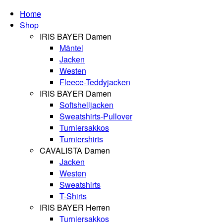
Home
Shop
IRIS BAYER Damen
Mäntel
Jacken
Westen
Fleece-Teddyjacken
IRIS BAYER Damen
Softshelljacken
Sweatshirts-Pullover
Turniersakkos
Turniershirts
CAVALISTA Damen
Jacken
Westen
Sweatshirts
T-Shirts
IRIS BAYER Herren
Turniersakkos