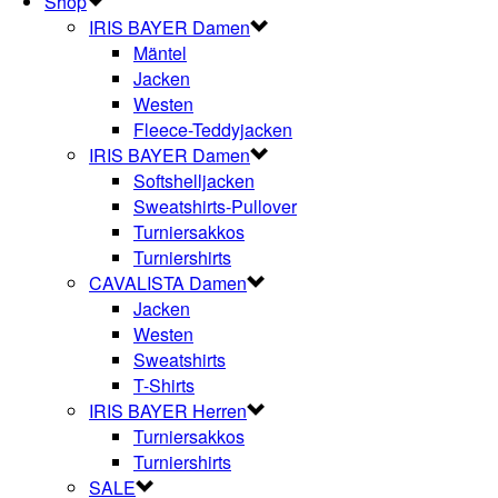
Shop
IRIS BAYER Damen
Mäntel
Jacken
Westen
Fleece-Teddyjacken
IRIS BAYER Damen
Softshelljacken
Sweatshirts-Pullover
Turniersakkos
Turniershirts
CAVALISTA Damen
Jacken
Westen
Sweatshirts
T-Shirts
IRIS BAYER Herren
Turniersakkos
Turniershirts
SALE