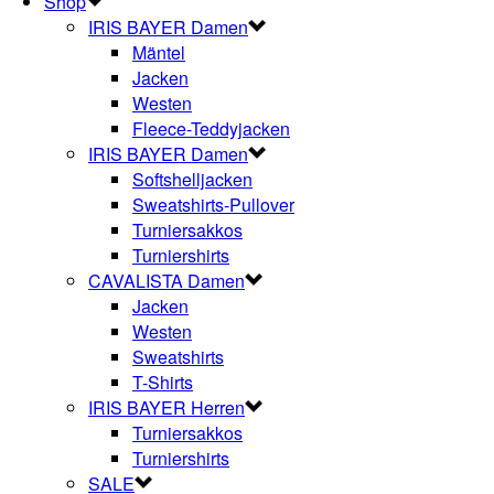
Shop
IRIS BAYER Damen
Mäntel
Jacken
Westen
Fleece-Teddyjacken
IRIS BAYER Damen
Softshelljacken
Sweatshirts-Pullover
Turniersakkos
Turniershirts
CAVALISTA Damen
Jacken
Westen
Sweatshirts
T-Shirts
IRIS BAYER Herren
Turniersakkos
Turniershirts
SALE