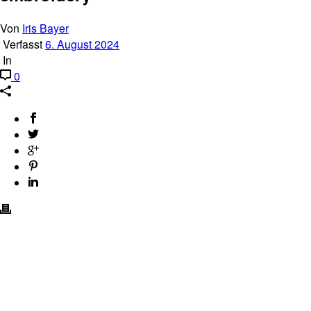
Von
Iris Bayer
Verfasst
6. August 2024
In
0