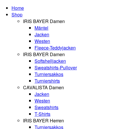
Home
Shop
IRIS BAYER Damen
Mäntel
Jacken
Westen
Fleece-Teddyjacken
IRIS BAYER Damen
Softshelljacken
Sweatshirts-Pullover
Turniersakkos
Turniershirts
CAVALISTA Damen
Jacken
Westen
Sweatshirts
T-Shirts
IRIS BAYER Herren
Turniersakkos