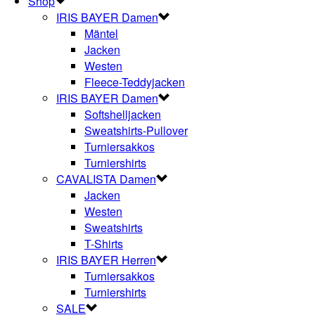
Shop
IRIS BAYER Damen
Mäntel
Jacken
Westen
Fleece-Teddyjacken
IRIS BAYER Damen
Softshelljacken
Sweatshirts-Pullover
Turniersakkos
Turniershirts
CAVALISTA Damen
Jacken
Westen
Sweatshirts
T-Shirts
IRIS BAYER Herren
Turniersakkos
Turniershirts
SALE