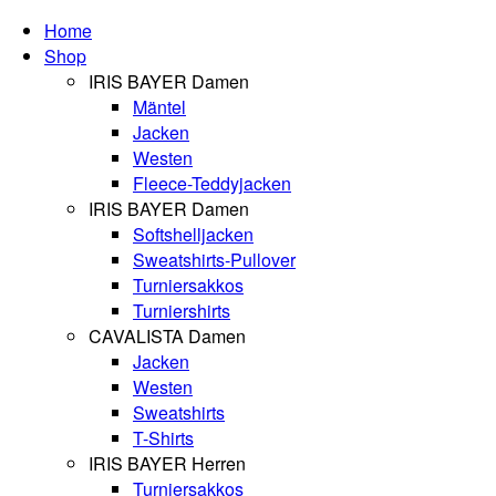
Home
Shop
IRIS BAYER Damen
Mäntel
Jacken
Westen
Fleece-Teddyjacken
IRIS BAYER Damen
Softshelljacken
Sweatshirts-Pullover
Turniersakkos
Turniershirts
CAVALISTA Damen
Jacken
Westen
Sweatshirts
T-Shirts
IRIS BAYER Herren
Turniersakkos