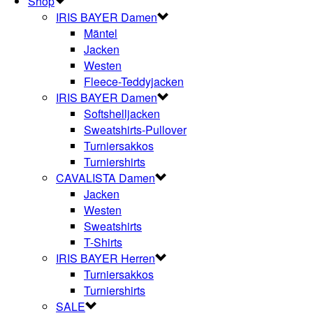
Shop
IRIS BAYER Damen
Mäntel
Jacken
Westen
Fleece-Teddyjacken
IRIS BAYER Damen
Softshelljacken
Sweatshirts-Pullover
Turniersakkos
Turniershirts
CAVALISTA Damen
Jacken
Westen
Sweatshirts
T-Shirts
IRIS BAYER Herren
Turniersakkos
Turniershirts
SALE