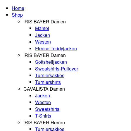
Home
Shop
IRIS BAYER Damen
Mäntel
Jacken
Westen
Fleece-Teddyjacken
IRIS BAYER Damen
Softshelljacken
Sweatshirts-Pullover
Turniersakkos
Turniershirts
CAVALISTA Damen
Jacken
Westen
Sweatshirts
T-Shirts
IRIS BAYER Herren
Turniersakkos