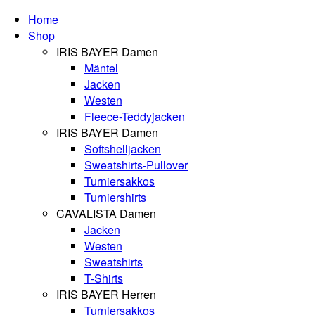
Home
Shop
IRIS BAYER Damen
Mäntel
Jacken
Westen
Fleece-Teddyjacken
IRIS BAYER Damen
Softshelljacken
Sweatshirts-Pullover
Turniersakkos
Turniershirts
CAVALISTA Damen
Jacken
Westen
Sweatshirts
T-Shirts
IRIS BAYER Herren
Turniersakkos