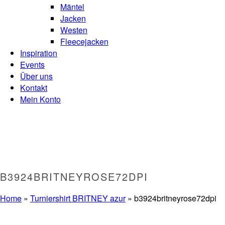
Mäntel
Jacken
Westen
Fleecejacken
Inspiration
Events
Über uns
Kontakt
Mein Konto
B3924BRITNEYROSE72DPI
Home
»
Turniershirt BRITNEY azur
»
b3924britneyrose72dpi