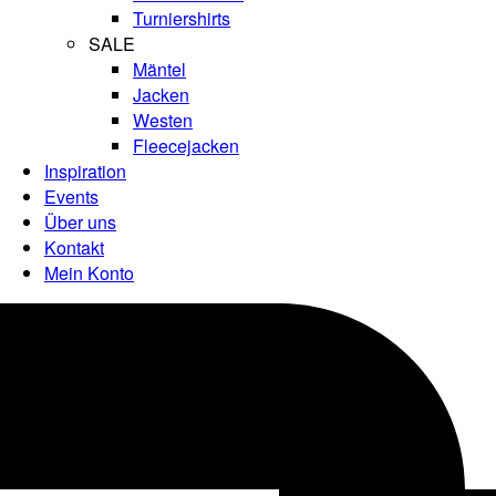
Turniershirts
SALE
Mäntel
Jacken
Westen
Fleecejacken
Inspiration
Events
Über uns
Kontakt
Mein Konto