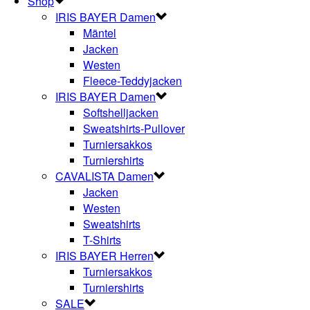
Shop
IRIS BAYER Damen
Mäntel
Jacken
Westen
Fleece-Teddyjacken
IRIS BAYER Damen
Softshelljacken
Sweatshirts-Pullover
Turniersakkos
Turniershirts
CAVALISTA Damen
Jacken
Westen
Sweatshirts
T-Shirts
IRIS BAYER Herren
Turniersakkos
Turniershirts
SALE