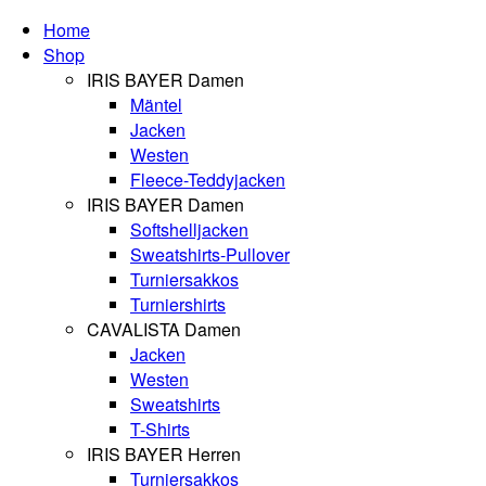
Home
Shop
IRIS BAYER Damen
Mäntel
Jacken
Westen
Fleece-Teddyjacken
IRIS BAYER Damen
Softshelljacken
Sweatshirts-Pullover
Turniersakkos
Turniershirts
CAVALISTA Damen
Jacken
Westen
Sweatshirts
T-Shirts
IRIS BAYER Herren
Turniersakkos