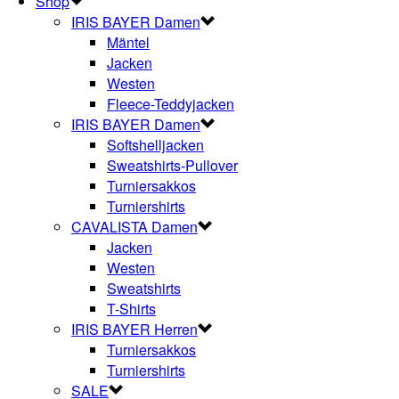
Shop
IRIS BAYER Damen
Mäntel
Jacken
Westen
Fleece-Teddyjacken
IRIS BAYER Damen
Softshelljacken
Sweatshirts-Pullover
Turniersakkos
Turniershirts
CAVALISTA Damen
Jacken
Westen
Sweatshirts
T-Shirts
IRIS BAYER Herren
Turniersakkos
Turniershirts
SALE