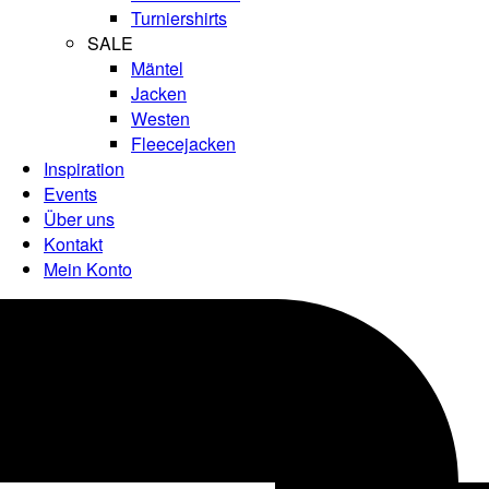
Turniershirts
SALE
Mäntel
Jacken
Westen
Fleecejacken
Inspiration
Events
Über uns
Kontakt
Mein Konto