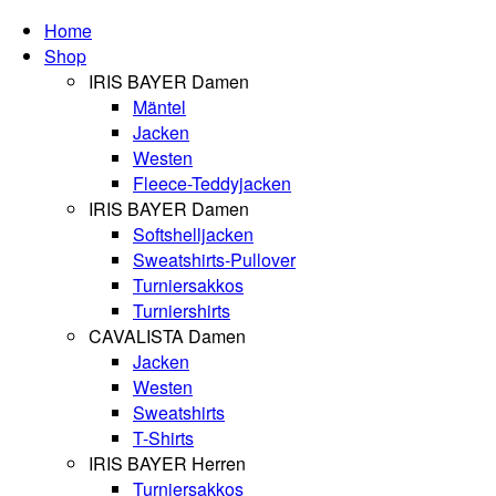
Home
Shop
IRIS BAYER Damen
Mäntel
Jacken
Westen
Fleece-Teddyjacken
IRIS BAYER Damen
Softshelljacken
Sweatshirts-Pullover
Turniersakkos
Turniershirts
CAVALISTA Damen
Jacken
Westen
Sweatshirts
T-Shirts
IRIS BAYER Herren
Turniersakkos