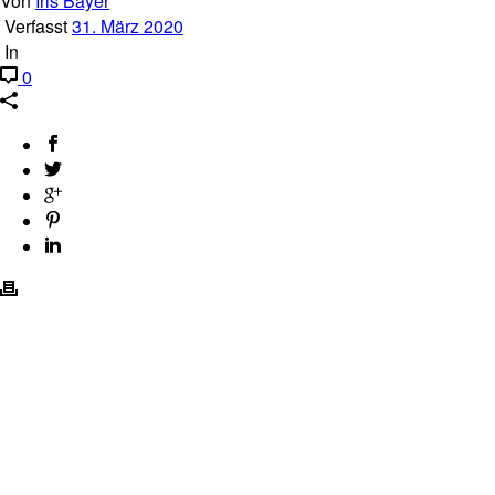
Von
Iris Bayer
Verfasst
31. März 2020
In
0