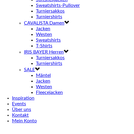
Sweatshirts-Pullover
Turniersakkos
Turniershirts
CAVALISTA Damen
Jacken
Westen
Sweatshirts
T-Shirts
IRIS BAYER Herren
Turniersakkos
Turniershirts
SALE
Mäntel
Jacken
Westen
Fleecejacken
Inspiration
Events
Über uns
Kontakt
Mein Konto