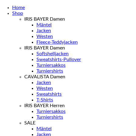
Home
Shop
IRIS BAYER Damen
Mäntel
Jacken
Westen
Fleece-Teddyjacken
IRIS BAYER Damen
Softshelljacken
Sweatshirts-Pullover
Turniersakkos
Turniershirts
CAVALISTA Damen
Jacken
Westen
Sweatshirts
T-Shirts
IRIS BAYER Herren
Turniersakkos
Turniershirts
SALE
Mäntel
Jacken