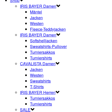
Shop
IRIS BAYER Damen
Mäntel
Jacken
Westen
Fleece-Teddyjacken
IRIS BAYER Damen
Softshelljacken
Sweatshirts-Pullover
Turniersakkos
Turniershirts
CAVALISTA Damen
Jacken
Westen
Sweatshirts
T-Shirts
IRIS BAYER Herren
Turniersakkos
Turniershirts
SALE