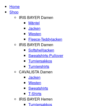
Home
Shop
IRIS BAYER Damen
Mäntel
Jacken
Westen
Fleece-Teddyjacken
IRIS BAYER Damen
Softshelljacken
Sweatshirts-Pullover
Turniersakkos
Turniershirts
CAVALISTA Damen
Jacken
Westen
Sweatshirts
T-Shirts
IRIS BAYER Herren
Turniersakkos