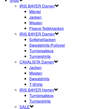
Shop
IRIS BAYER Damen
Mäntel
Jacken
Westen
Fleece-Teddyjacken
IRIS BAYER Damen
Softshelljacken
Sweatshirts-Pullover
Turniersakkos
Turniershirts
CAVALISTA Damen
Jacken
Westen
Sweatshirts
T-Shirts
IRIS BAYER Herren
Turniersakkos
Turniershirts
SALE