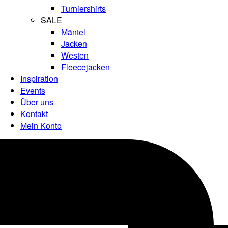
Turniershirts
SALE
Mäntel
Jacken
Westen
Fleecejacken
Inspiration
Events
Über uns
Kontakt
Mein Konto