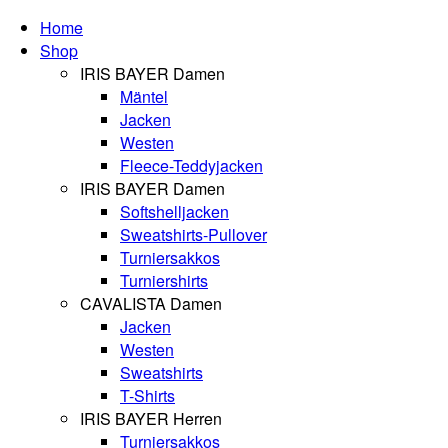
Home
Shop
IRIS BAYER Damen
Mäntel
Jacken
Westen
Fleece-Teddyjacken
IRIS BAYER Damen
Softshelljacken
Sweatshirts-Pullover
Turniersakkos
Turniershirts
CAVALISTA Damen
Jacken
Westen
Sweatshirts
T-Shirts
IRIS BAYER Herren
Turniersakkos