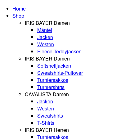
Home
Shop
IRIS BAYER Damen
Mäntel
Jacken
Westen
Fleece-Teddyjacken
IRIS BAYER Damen
Softshelljacken
Sweatshirts-Pullover
Turniersakkos
Turniershirts
CAVALISTA Damen
Jacken
Westen
Sweatshirts
T-Shirts
IRIS BAYER Herren
Turniersakkos