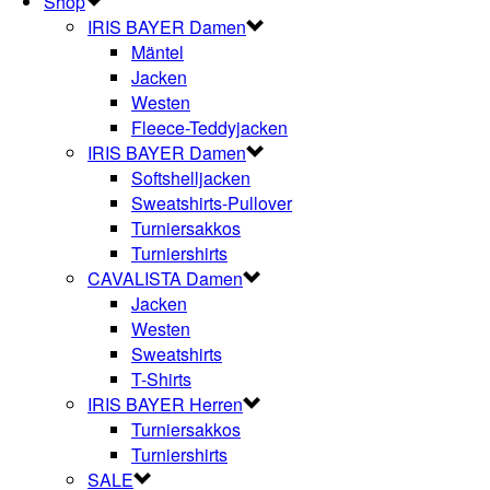
Shop
IRIS BAYER Damen
Mäntel
Jacken
Westen
Fleece-Teddyjacken
IRIS BAYER Damen
Softshelljacken
Sweatshirts-Pullover
Turniersakkos
Turniershirts
CAVALISTA Damen
Jacken
Westen
Sweatshirts
T-Shirts
IRIS BAYER Herren
Turniersakkos
Turniershirts
SALE