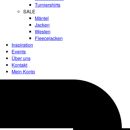
Turniershirts
SALE
Mäntel
Jacken
Westen
Fleecejacken
Inspiration
Events
Über uns
Kontakt
Mein Konto