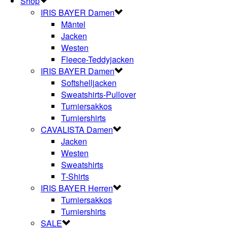
Shop
IRIS BAYER Damen
Mäntel
Jacken
Westen
Fleece-Teddyjacken
IRIS BAYER Damen
Softshelljacken
Sweatshirts-Pullover
Turniersakkos
Turniershirts
CAVALISTA Damen
Jacken
Westen
Sweatshirts
T-Shirts
IRIS BAYER Herren
Turniersakkos
Turniershirts
SALE