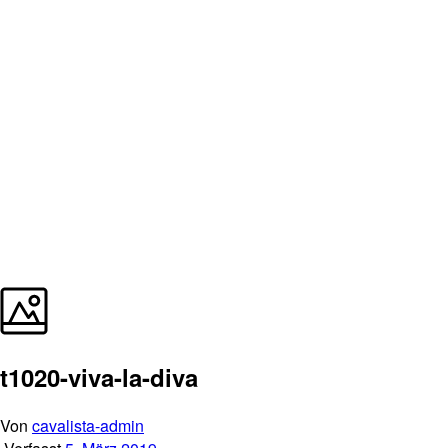
t1020-viva-la-diva
Von
cavalista-admin