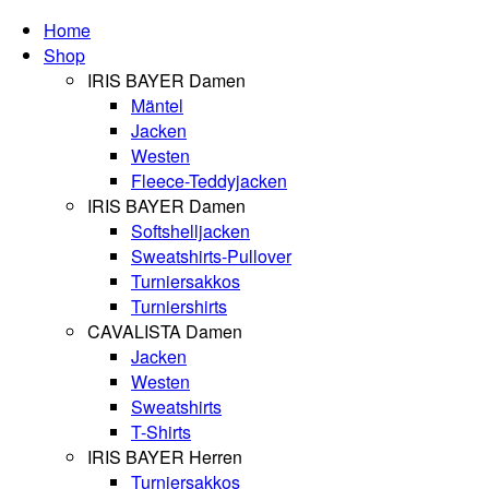
Home
Shop
IRIS BAYER Damen
Mäntel
Jacken
Westen
Fleece-Teddyjacken
IRIS BAYER Damen
Softshelljacken
Sweatshirts-Pullover
Turniersakkos
Turniershirts
CAVALISTA Damen
Jacken
Westen
Sweatshirts
T-Shirts
IRIS BAYER Herren
Turniersakkos