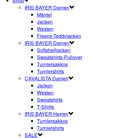
Shop
IRIS BAYER Damen
Mäntel
Jacken
Westen
Fleece-Teddyjacken
IRIS BAYER Damen
Softshelljacken
Sweatshirts-Pullover
Turniersakkos
Turniershirts
CAVALISTA Damen
Jacken
Westen
Sweatshirts
T-Shirts
IRIS BAYER Herren
Turniersakkos
Turniershirts
SALE