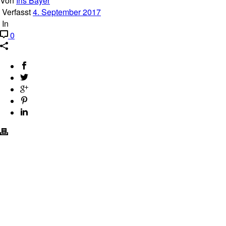
Von
Iris Bayer
Verfasst
4. September 2017
In
0