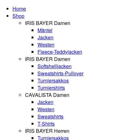
Home
Shop
IRIS BAYER Damen
Mäntel
Jacken
Westen
Fleece-Teddyjacken
IRIS BAYER Damen
Softshelljacken
Sweatshirts-Pullover
Turniersakkos
Turniershirts
CAVALISTA Damen
Jacken
Westen
Sweatshirts
T-Shirts
IRIS BAYER Herren
Turniersakkos