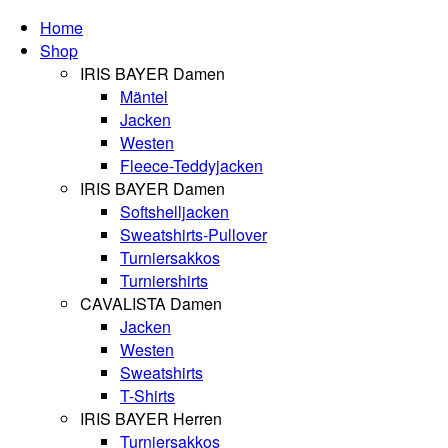
Home
Shop
IRIS BAYER Damen
Mäntel
Jacken
Westen
Fleece-Teddyjacken
IRIS BAYER Damen
Softshelljacken
Sweatshirts-Pullover
Turniersakkos
Turniershirts
CAVALISTA Damen
Jacken
Westen
Sweatshirts
T-Shirts
IRIS BAYER Herren
Turniersakkos