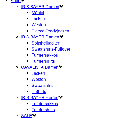
Shop
IRIS BAYER Damen
Mäntel
Jacken
Westen
Fleece-Teddyjacken
IRIS BAYER Damen
Softshelljacken
Sweatshirts-Pullover
Turniersakkos
Turniershirts
CAVALISTA Damen
Jacken
Westen
Sweatshirts
T-Shirts
IRIS BAYER Herren
Turniersakkos
Turniershirts
SALE