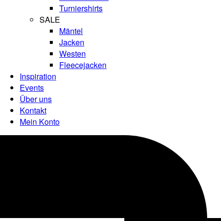
Turniershirts
SALE
Mäntel
Jacken
Westen
Fleecejacken
Inspiration
Events
Über uns
Kontakt
Mein Konto