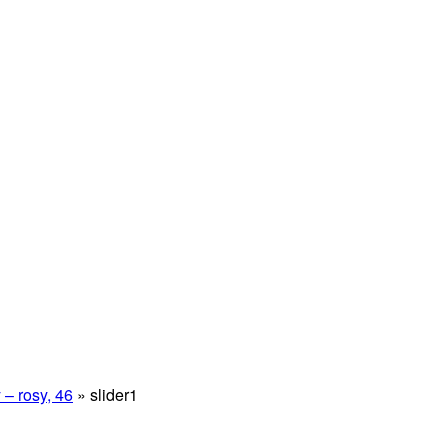
– rosy, 46
»
slider1