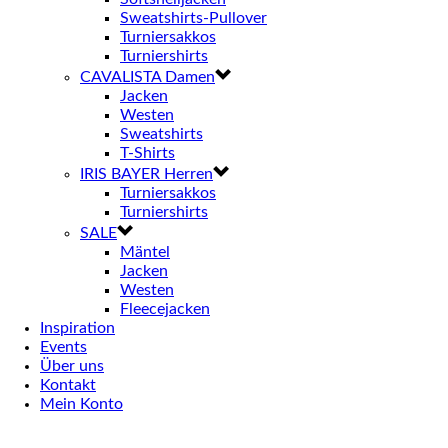
Sweatshirts-Pullover
Turniersakkos
Turniershirts
CAVALISTA Damen
Jacken
Westen
Sweatshirts
T-Shirts
IRIS BAYER Herren
Turniersakkos
Turniershirts
SALE
Mäntel
Jacken
Westen
Fleecejacken
Inspiration
Events
Über uns
Kontakt
Mein Konto