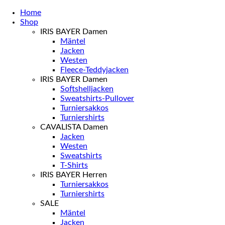
Home
Shop
IRIS BAYER Damen
Mäntel
Jacken
Westen
Fleece-Teddyjacken
IRIS BAYER Damen
Softshelljacken
Sweatshirts-Pullover
Turniersakkos
Turniershirts
CAVALISTA Damen
Jacken
Westen
Sweatshirts
T-Shirts
IRIS BAYER Herren
Turniersakkos
Turniershirts
SALE
Mäntel
Jacken