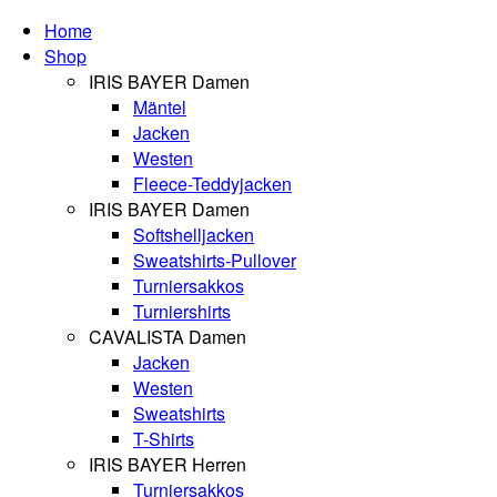
Home
Shop
IRIS BAYER Damen
Mäntel
Jacken
Westen
Fleece-Teddyjacken
IRIS BAYER Damen
Softshelljacken
Sweatshirts-Pullover
Turniersakkos
Turniershirts
CAVALISTA Damen
Jacken
Westen
Sweatshirts
T-Shirts
IRIS BAYER Herren
Turniersakkos