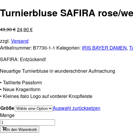
Turnierbluse SAFIRA rose/we
49,90
€
24,90
€
zzgl.
Versand
Artikelnummer:
B7730-1-1
Kategorien:
IRIS BAYER DAMEN
,
T
SAFIRA: Entzückend!
Neuartige Turnierbluse in wunderschöner Aufmachung
• Taillierte Passform
• Neue Kragenform
• Kleines Italo Logo auf vorderer Knopfleiste
Größe
Auswahl zurücksetzen
Menge
In den Warenkorb