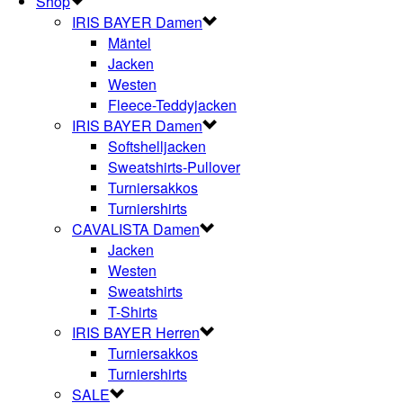
Shop
IRIS BAYER Damen
Mäntel
Jacken
Westen
Fleece-Teddyjacken
IRIS BAYER Damen
Softshelljacken
Sweatshirts-Pullover
Turniersakkos
Turniershirts
CAVALISTA Damen
Jacken
Westen
Sweatshirts
T-Shirts
IRIS BAYER Herren
Turniersakkos
Turniershirts
SALE