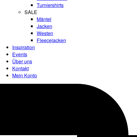
Turniershirts
SALE
Mäntel
Jacken
Westen
Fleecejacken
Inspiration
Events
Über uns
Kontakt
Mein Konto