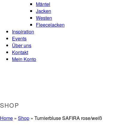
Mäntel
Jacken
Westen
Fleecejacken
Inspiration
Events
Über uns
Kontakt
Mein Konto
SHOP
Home
»
Shop
»
Turnierbluse SAFIRA rose/weiß