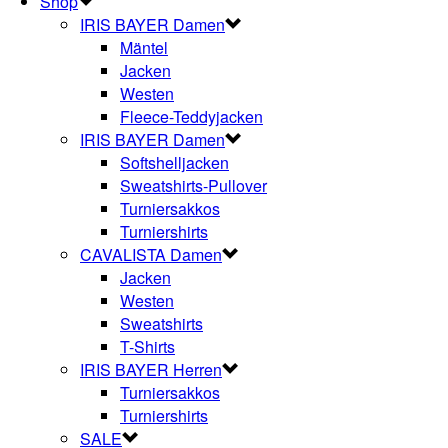
Shop
IRIS BAYER Damen
Mäntel
Jacken
Westen
Fleece-Teddyjacken
IRIS BAYER Damen
Softshelljacken
Sweatshirts-Pullover
Turniersakkos
Turniershirts
CAVALISTA Damen
Jacken
Westen
Sweatshirts
T-Shirts
IRIS BAYER Herren
Turniersakkos
Turniershirts
SALE