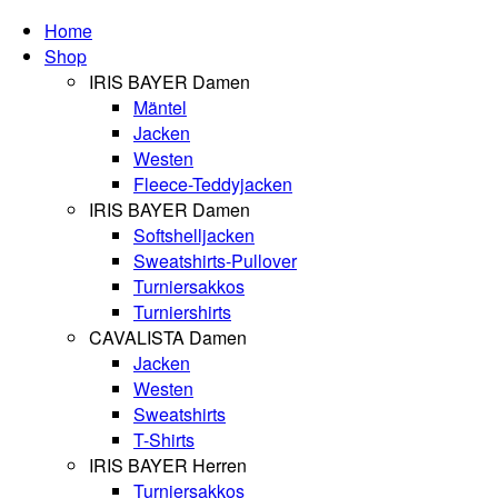
Home
Shop
IRIS BAYER Damen
Mäntel
Jacken
Westen
Fleece-Teddyjacken
IRIS BAYER Damen
Softshelljacken
Sweatshirts-Pullover
Turniersakkos
Turniershirts
CAVALISTA Damen
Jacken
Westen
Sweatshirts
T-Shirts
IRIS BAYER Herren
Turniersakkos