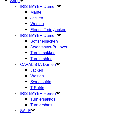
Shop
IRIS BAYER Damen
Mäntel
Jacken
Westen
Fleece-Teddyjacken
IRIS BAYER Damen
Softshelljacken
Sweatshirts-Pullover
Turniersakkos
Turniershirts
CAVALISTA Damen
Jacken
Westen
Sweatshirts
T-Shirts
IRIS BAYER Herren
Turniersakkos
Turniershirts
SALE