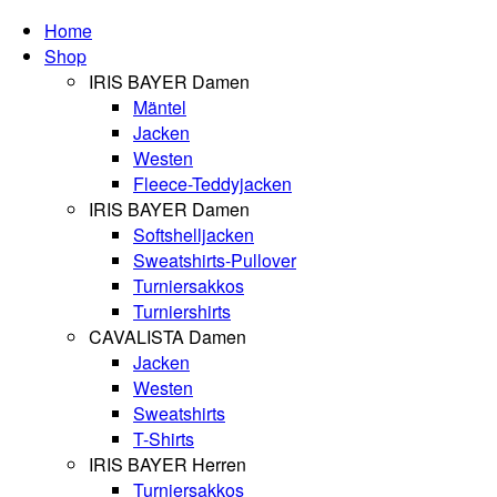
Home
Shop
IRIS BAYER Damen
Mäntel
Jacken
Westen
Fleece-Teddyjacken
IRIS BAYER Damen
Softshelljacken
Sweatshirts-Pullover
Turniersakkos
Turniershirts
CAVALISTA Damen
Jacken
Westen
Sweatshirts
T-Shirts
IRIS BAYER Herren
Turniersakkos