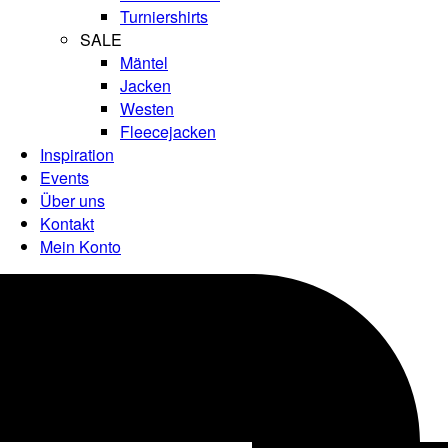
Turniershirts
SALE
Mäntel
Jacken
Westen
Fleecejacken
Inspiration
Events
Über uns
Kontakt
Mein Konto