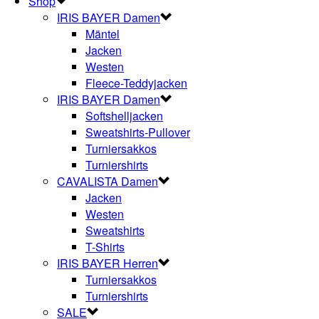
Shop
IRIS BAYER Damen
Mäntel
Jacken
Westen
Fleece-Teddyjacken
IRIS BAYER Damen
Softshelljacken
Sweatshirts-Pullover
Turniersakkos
Turniershirts
CAVALISTA Damen
Jacken
Westen
Sweatshirts
T-Shirts
IRIS BAYER Herren
Turniersakkos
Turniershirts
SALE