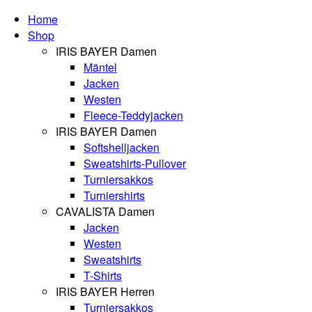
Home
Shop
IRIS BAYER Damen
Mäntel
Jacken
Westen
Fleece-Teddyjacken
IRIS BAYER Damen
Softshelljacken
Sweatshirts-Pullover
Turniersakkos
Turniershirts
CAVALISTA Damen
Jacken
Westen
Sweatshirts
T-Shirts
IRIS BAYER Herren
Turniersakkos