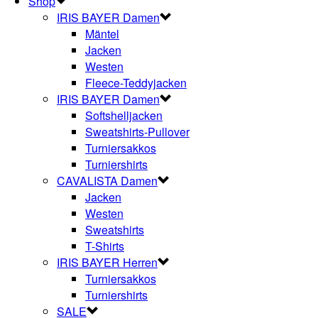
Shop
IRIS BAYER Damen
Mäntel
Jacken
Westen
Fleece-Teddyjacken
IRIS BAYER Damen
Softshelljacken
Sweatshirts-Pullover
Turniersakkos
Turniershirts
CAVALISTA Damen
Jacken
Westen
Sweatshirts
T-Shirts
IRIS BAYER Herren
Turniersakkos
Turniershirts
SALE