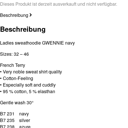
Dieses Produkt ist derzeit ausverkauft und nicht verfügbar.
Beschreibung
Beschreibung
Ladies sweathoodie GWENNIE navy
Sizes: 32 – 46
French Terry
• Very noble sweat shirt quality
• Cotton-Feeling
• Especially soft and cuddly
• 95 % cotton, 5 % elasthan
Gentle wash 30°
B7 231 navy
B7 235 silver
B7 238 azure