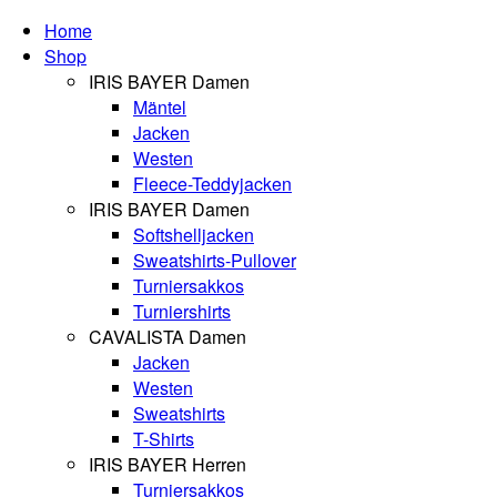
Home
Shop
IRIS BAYER Damen
Mäntel
Jacken
Westen
Fleece-Teddyjacken
IRIS BAYER Damen
Softshelljacken
Sweatshirts-Pullover
Turniersakkos
Turniershirts
CAVALISTA Damen
Jacken
Westen
Sweatshirts
T-Shirts
IRIS BAYER Herren
Turniersakkos