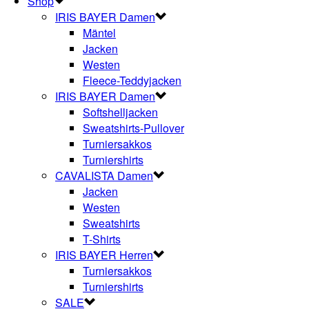
Shop
IRIS BAYER Damen
Mäntel
Jacken
Westen
Fleece-Teddyjacken
IRIS BAYER Damen
Softshelljacken
Sweatshirts-Pullover
Turniersakkos
Turniershirts
CAVALISTA Damen
Jacken
Westen
Sweatshirts
T-Shirts
IRIS BAYER Herren
Turniersakkos
Turniershirts
SALE