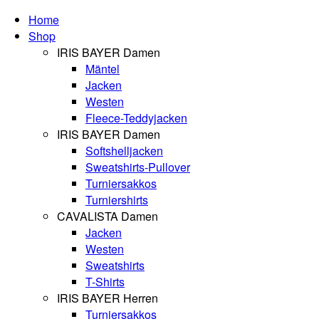
Home
Shop
IRIS BAYER Damen
Mäntel
Jacken
Westen
Fleece-Teddyjacken
IRIS BAYER Damen
Softshelljacken
Sweatshirts-Pullover
Turniersakkos
Turniershirts
CAVALISTA Damen
Jacken
Westen
Sweatshirts
T-Shirts
IRIS BAYER Herren
Turniersakkos