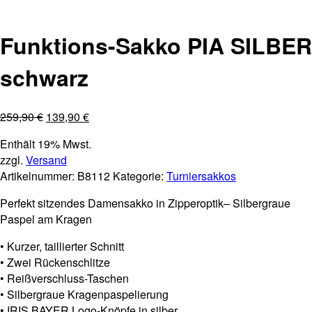
Nur noch Gr.36,44,88
Funktions-Sakko PIA SILBER
schwarz
259,90
€
139,90
€
Enthält 19% Mwst.
zzgl.
Versand
Artikelnummer:
B8112
Kategorie:
Turniersakkos
Perfekt sitzendes Damensakko in Zipperoptik– Silbergraue
Paspel am Kragen
• Kurzer, taillierter Schnitt
• Zwei Rückenschlitze
• Reißverschluss-Taschen
• Silbergraue Kragenpaspelierung
• IRIS BAYER Logo-Knöpfe in silber