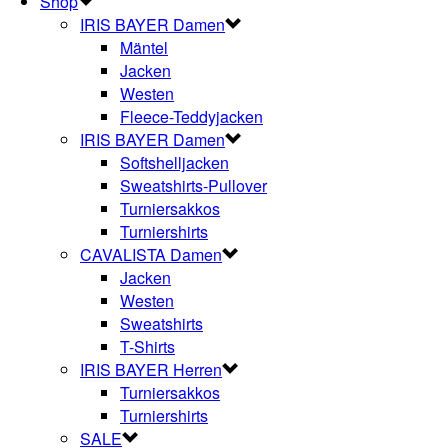
Shop
IRIS BAYER Damen
Mäntel
Jacken
Westen
Fleece-Teddyjacken
IRIS BAYER Damen
Softshelljacken
Sweatshirts-Pullover
Turniersakkos
Turniershirts
CAVALISTA Damen
Jacken
Westen
Sweatshirts
T-Shirts
IRIS BAYER Herren
Turniersakkos
Turniershirts
SALE