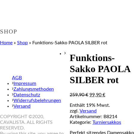
SHOP
Home
»
Shop
»
Funktions-Sakko PAOLA SILBER rot
Funktions-
Sakko PAOLA
Nur noch 1 x Gr.76
SILBER rot
AGB
Impressum
Zahlungsmethoden
259,90
€
99,90
€
Datenschutz
Widerrufsbelehrungen
Enthält 19% Mwst.
Versand
zzgl.
Versand
Artikelnummer:
B8214
COPYRIGHT ©2020,
Kategorie:
Turniersakkos
CAVALISTA. ALL RIGHTS
RESERVED.
Perfekt sitzendes Damensakko
By using this site, you agree to