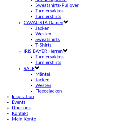
Sweatshirts-Pullover
Turniersakkos
Turniershirts
CAVALISTA Damen
Jacken
Westen
Sweatshirts
T-Shirts
IRIS BAYER Herren
Turniersakkos
Turniershirts
SALE
Mäntel
Jacken
Westen
Fleecejacken
Inspiration
Events
Über uns
Kontakt
Mein Konto