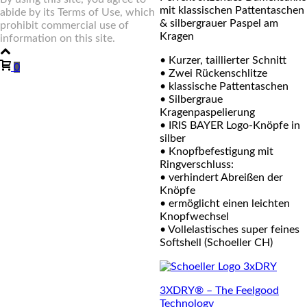
mit klassischen Pattentaschen
abide by its Terms of Use, which
& silbergrauer Paspel am
prohibit commercial use of
Kragen
information on this site.
• Kurzer, taillierter Schnitt
0
• Zwei Rückenschlitze
• klassische Pattentaschen
• Silbergraue
Kragenpaspelierung
• IRIS BAYER Logo-Knöpfe in
silber
• Knopfbefestigung mit
Ringverschluss:
• verhindert Abreißen der
Knöpfe
• ermöglicht einen leichten
Knopfwechsel
• Vollelastisches super feines
Softshell (Schoeller CH)
3XDRY® – The Feelgood
Technology