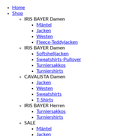
Home
Shop
IRIS BAYER Damen
Mäntel
Jacken
Westen
Fleece-Teddyjacken
IRIS BAYER Damen
Softshelljacken
Sweatshirts-Pullover
Turniersakkos
Turniershirts
CAVALISTA Damen
Jacken
Westen
Sweatshirts
T-Shirts
IRIS BAYER Herren
Turniersakkos
Turniershirts
SALE
Mäntel
Jacken