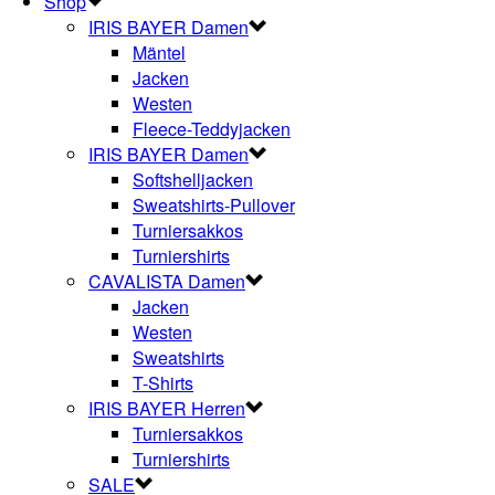
Shop
IRIS BAYER Damen
Mäntel
Jacken
Westen
Fleece-Teddyjacken
IRIS BAYER Damen
Softshelljacken
Sweatshirts-Pullover
Turniersakkos
Turniershirts
CAVALISTA Damen
Jacken
Westen
Sweatshirts
T-Shirts
IRIS BAYER Herren
Turniersakkos
Turniershirts
SALE