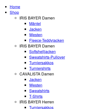
Home
Shop
IRIS BAYER Damen
Mäntel
Jacken
Westen
Fleece-Teddyjacken
IRIS BAYER Damen
Softshelljacken
Sweatshirts-Pullover
Turniersakkos
Turniershirts
CAVALISTA Damen
Jacken
Westen
Sweatshirts
T-Shirts
IRIS BAYER Herren
Turniersakkos