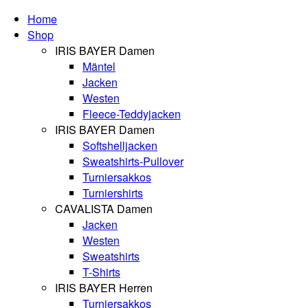
Home
Shop
IRIS BAYER Damen
Mäntel
Jacken
Westen
Fleece-Teddyjacken
IRIS BAYER Damen
Softshelljacken
Sweatshirts-Pullover
Turniersakkos
Turniershirts
CAVALISTA Damen
Jacken
Westen
Sweatshirts
T-Shirts
IRIS BAYER Herren
Turniersakkos