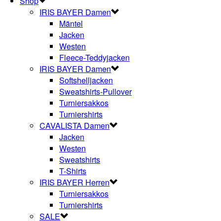
Shop
IRIS BAYER Damen
Mäntel
Jacken
Westen
Fleece-Teddyjacken
IRIS BAYER Damen
Softshelljacken
Sweatshirts-Pullover
Turniersakkos
Turniershirts
CAVALISTA Damen
Jacken
Westen
Sweatshirts
T-Shirts
IRIS BAYER Herren
Turniersakkos
Turniershirts
SALE