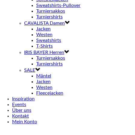
Sweatshirts-Pullover
Turniersakkos
Turniershirts
CAVALISTA Damen
Jacken
Westen
Sweatshirts
T-Shirts
IRIS BAYER Herren
Turniersakkos
Turniershirts
SALE
Mäntel
Jacken
Westen
Fleecejacken
Inspiration
Events
Über uns
Kontakt
Mein Konto