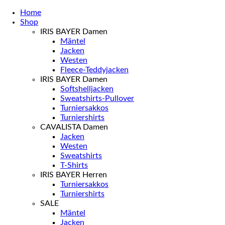
Home
Shop
IRIS BAYER Damen
Mäntel
Jacken
Westen
Fleece-Teddyjacken
IRIS BAYER Damen
Softshelljacken
Sweatshirts-Pullover
Turniersakkos
Turniershirts
CAVALISTA Damen
Jacken
Westen
Sweatshirts
T-Shirts
IRIS BAYER Herren
Turniersakkos
Turniershirts
SALE
Mäntel
Jacken